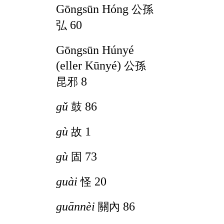
Gōngsūn Hóng
公孫
60
弘
Gōngsūn Húnyé
(
eller Kūnyé
)
公孫
8
昆邪
gǔ
86
鼓
gù
1
故
gù
73
固
guài
20
怪
guānnèi
86
關內