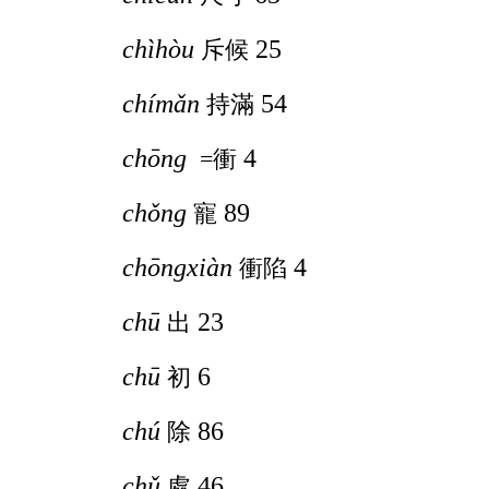
chìhòu
25
斥候
chímǎn
54
持滿
chōng
4
=衝
chǒng
89
寵
chōngxiàn
4
衝陷
chū
23
出
chū
6
初
chú
86
除
chǔ
46
處