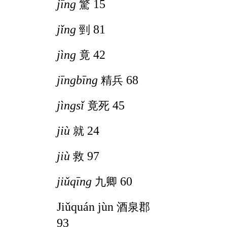
jīng
15
驚
jǐng
81
剄
jìng
42
竟
jīngbīng
68
精兵
jìngsǐ
45
竟死
jiù
24
就
jiù
97
救
jiǔqīng
60
九卿
Jiǔquán jùn
酒泉郡
93