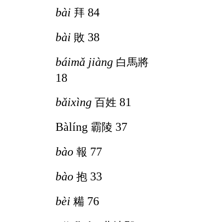
bài
84
拜
bài
38
敗
báimǎ jiàng
白馬將
18
bǎixìng
81
百姓
Bàlíng
37
霸陵
bào
77
報
bào
33
抱
bèi
76
糒