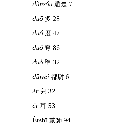
dùnzǒu
75
遁走
duō
28
多
duó
47
度
duó
86
奪
duò
32
墮
dūwèi
6
都尉
ér
32
兒
ěr
53
耳
Èrshī
94
貳師