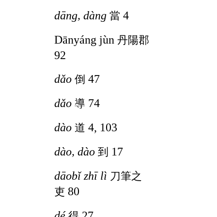
dāng, dàng
4
當
Dānyáng jùn
丹陽郡
92
dǎo
47
倒
dǎo
74
導
dào
4,
103
道
dào, dào
17
到
dāobǐ zhī lì
刀筆之
80
吏
dé
27
得