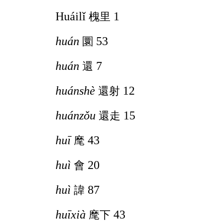
Huáilǐ
1
槐里
huán
53
圜
huán
7
還
huánshè
12
還射
huánzǒu
15
還走
huī
43
麾
huì
20
會
huì
87
諱
huīxià
43
麾下