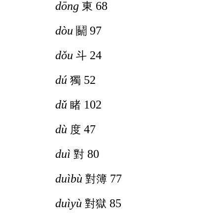
dōng
68
東
dòu
97
鬬
dǒu
24
斗
dú
52
獨
dǔ
102
睹
dù
47
度
duì
80
對
duìbù
77
對簿
duìyù
85
對獄