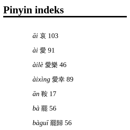
Pinyin indeks
āi
103
哀
ài
91
愛
àilè
46
愛樂
àixìng
89
愛幸
ān
17
鞍
bà
56
罷
bàguī
56
罷歸