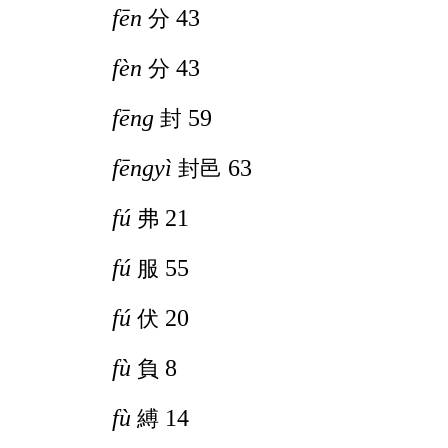
fēn
43
分
fèn
43
分
fēng
59
封
fēngyì
63
封邑
fú
21
弗
fú
55
服
fú
20
伏
fù
8
負
fù
14
縛