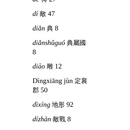
dí
47
敵
diǎn
8
典
diǎnshǔguó
典屬國
8
diāo
12
雕
Dìngxiāng jùn
定襄
50
郡
dìxíng
92
地形
dízhàn
8
敵戰