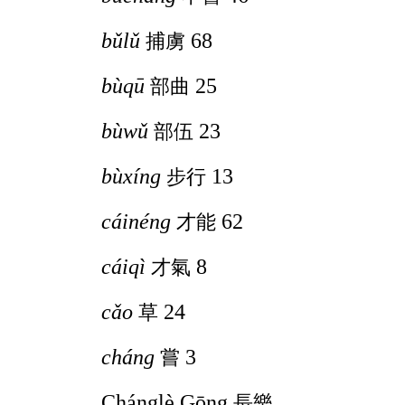
bǔlǔ
68
捕虜
bùqū
25
部曲
bùwǔ
23
部伍
bùxíng
13
步行
cáinéng
62
才能
cáiqì
8
才氣
cǎo
24
草
cháng
3
嘗
Chánglè
Gōng
長樂