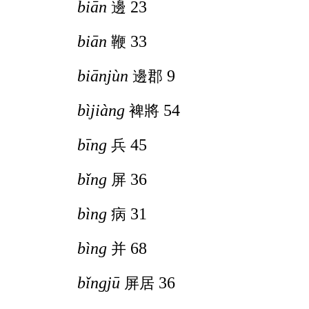
biān
23
邊
biān
33
鞭
biānjùn
9
邊郡
bìjiàng
54
裨將
bīng
45
兵
bǐng
36
屏
bìng
31
病
bìng
68
并
bǐngjū
36
屏居