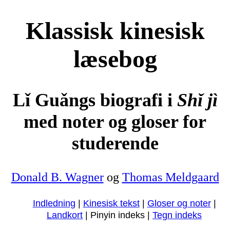
Klassisk kinesisk
læsebog
Lǐ Guǎngs biografi i
Shǐ jì
med noter og gloser for
studerende
Donald B. Wagner
og
Thomas Meldgaard
Indledning
|
Kinesisk tekst
|
Gloser og noter
|
Landkort
| Pinyin indeks |
Tegn indeks