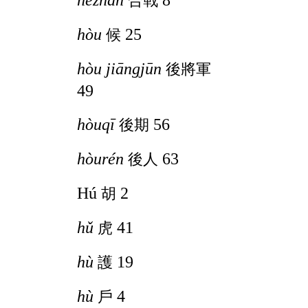
合戰
hòu
25
候
hòu jiāngjūn
後將軍
49
hòuqī
56
後期
hòurén
63
後人
Hú
2
胡
hǔ
41
虎
hù
19
護
hù
4
戶