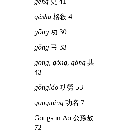
gēng
41
更
géshā
4
格殺
gōng
30
功
gōng
33
弓
gōng, gǒng, gòng
共
43
gōngláo
58
功勞
gōngmíng
7
功名
Gōngsūn Áo
公孫敖
72