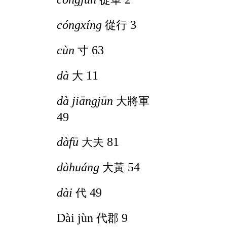
cóngxíng
3
從行
cùn
63
寸
dà
11
大
dà jiāngjūn
大將軍
49
dàfū
81
大夫
dàhuáng
54
大黃
dài
49
代
Dài jùn
9
代郡