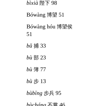
bìxià
98
陛下
Bówàng
51
博望
Bówàng hóu
博望侯
51
bǔ
33
捕
bù
23
部
bù
77
簿
bù
13
步
bùbīng
95
步兵
bùcháng
46
不嘗