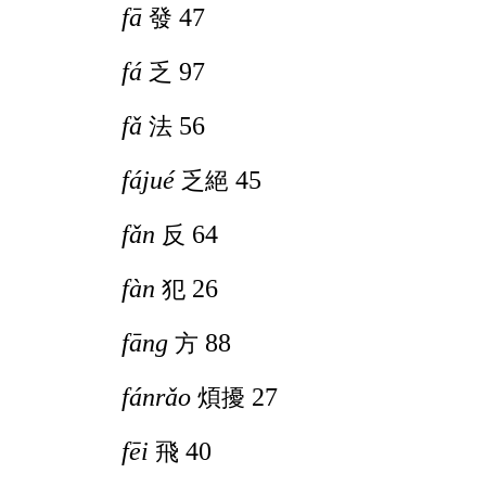
fā
47
發
fá
97
乏
fǎ
56
法
fájué
45
乏絕
fǎn
64
反
fàn
26
犯
fāng
88
方
fánrǎo
27
煩擾
fēi
40
飛