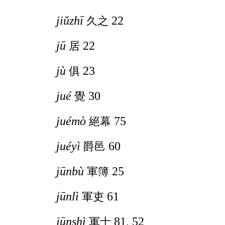
jiǔzhī
22
久之
jū
22
居
jù
23
俱
jué
30
覺
juémò
75
絕幕
juéyì
60
爵邑
jūnbù
25
軍簿
jūnlì
61
軍吏
jūnshì
81, 52
軍士