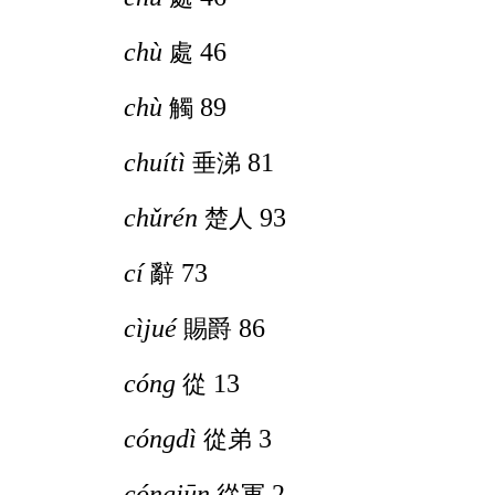
chù
46
處
chù
89
觸
chuítì
81
垂涕
chǔrén
93
楚人
cí
73
辭
cìjué
86
賜爵
cóng
13
從
cóngdì
3
從弟
cóngjūn
2
從軍