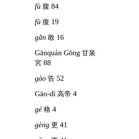
fù
84
腹
fù
19
復
gǎn
16
敢
Gānquán Gōng
甘泉
88
宮
gào
52
告
Gāo
-
dì
4
高帝
gé
4
格
gèng
41
更