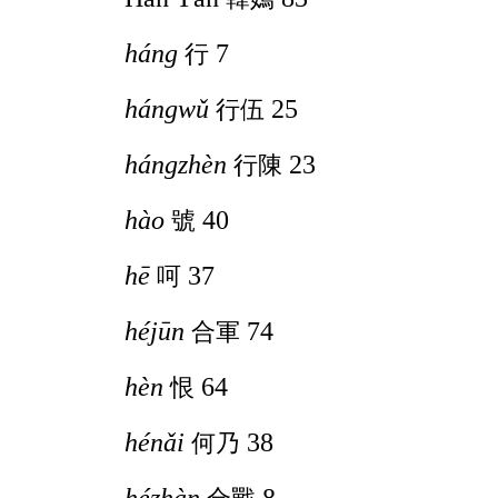
háng
7
行
hángwǔ
25
行伍
hángzhèn
23
行陳
hào
40
號
hē
37
呵
héjūn
74
合軍
hèn
64
恨
hénǎi
38
何乃
hézhàn
8