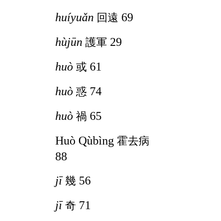
huíyuǎn
69
回遠
hùjūn
29
護軍
huò
61
或
huò
74
惑
huò
65
禍
Huò Qùbìng
霍去病
88
jī
56
幾
jī
71
奇