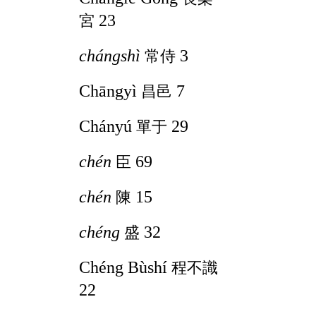
23
宮
chángshì
3
常侍
Chāngyì
7
昌邑
Chányú
29
單于
chén
69
臣
chén
15
陳
chéng
32
盛
Chéng Bùshí
程不識
22