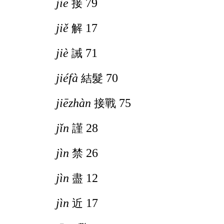
jiē
79
接
jiě
17
解
jiè
71
誡
jiéfà
70
結髮
jiēzhàn
75
接戰
jǐn
28
謹
jìn
26
禁
jìn
12
盡
jìn
17
近