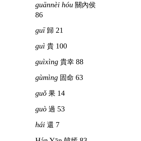
guānnèi hóu
關內侯
86
guī
21
歸
guì
100
貴
guìxìng
88
貴幸
gùmìng
63
固命
guǒ
14
果
guò
53
過
hái
7
還
Hán Yān
83
韓嫣