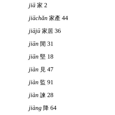
jiā
2
家
jiāchǎn
44
家產
jiājū
36
家居
jiān
31
閒
jiān
18
堅
jiàn
47
見
jiàn
91
監
jiàn
28
諫
jiàng
64
降