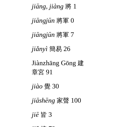
jiāng, jiàng
1
將
jiāngjūn
0
將軍
jiāngjūn
7
將軍
jiǎnyì
26
簡易
Jiànzhāng Gōng
建
91
章宮
jiào
30
覺
jiāshēng
100
家聲
jiē
3
皆