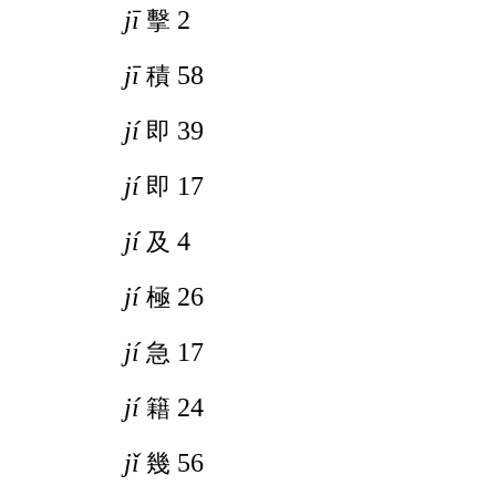
jī
2
擊
jī
58
積
jí
39
即
jí
17
即
jí
4
及
jí
26
極
jí
17
急
jí
24
籍
jǐ
56
幾