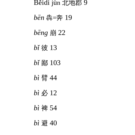
Běidì
ù
9
j
n
北地郡
bēn
19
犇
=奔
bēng
22
崩
bǐ
13
彼
bǐ
103
鄙
bì
44
臂
bì
12
必
bì
54
裨
bì
40
避