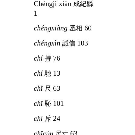
Chéngjì xiàn
成紀縣
1
chéngxiàng
60
丞相
chéngxìn
103
誠信
chí
76
持
chí
13
馳
chǐ
63
尺
chǐ
101
恥
chì
24
斥
chǐcùn
63
尺寸